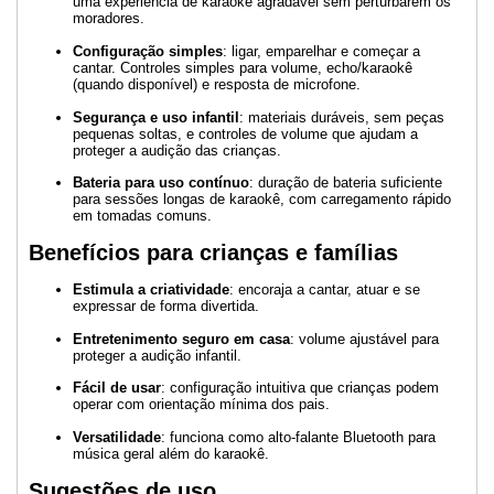
uma experiência de karaokê agradável sem perturbarem os
moradores.
Configuração simples
: ligar, emparelhar e começar a
cantar. Controles simples para volume, echo/karaokê
(quando disponível) e resposta de microfone.
Segurança e uso infantil
: materiais duráveis, sem peças
pequenas soltas, e controles de volume que ajudam a
proteger a audição das crianças.
Bateria para uso contínuo
: duração de bateria suficiente
para sessões longas de karaokê, com carregamento rápido
em tomadas comuns.
Benefícios para crianças e famílias
Estimula a criatividade
: encoraja a cantar, atuar e se
expressar de forma divertida.
Entretenimento seguro em casa
: volume ajustável para
proteger a audição infantil.
Fácil de usar
: configuração intuitiva que crianças podem
operar com orientação mínima dos pais.
Versatilidade
: funciona como alto-falante Bluetooth para
música geral além do karaokê.
Sugestões de uso