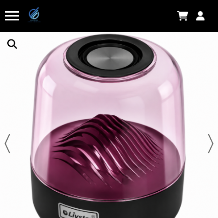
Karen K.
acabou de comprar!
Fonte, Carregador de iPhone tipo c
Há algumas horas