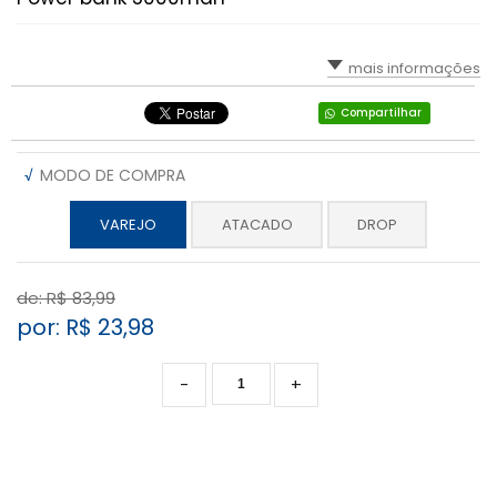
mais informações
Compartilhar
√
MODO DE COMPRA
VAREJO
ATACADO
DROP
de: R$
83,99
por: R$
23,98
-
+