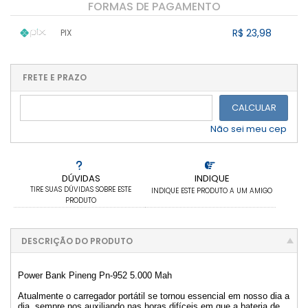
FORMAS DE PAGAMENTO
R$ 23,98
PIX
1x sem juros de R$ 23,98
.
.
.
.
.
.
.
.
.
.
FRETE E PRAZO
.
CALCULAR
Não sei meu cep
DÚVIDAS
INDIQUE
TIRE SUAS DÚVIDAS SOBRE ESTE
INDIQUE ESTE PRODUTO A UM AMIGO
PRODUTO
DESCRIÇÃO DO PRODUTO
Power Bank Pineng Pn-952 5.000 Mah
Atualmente o carregador portátil se tornou essencial em nosso dia a
dia, sempre nos auxiliando nas horas difíceis em que a bateria de