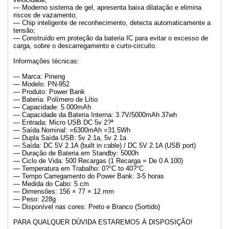
— Moderno sistema de gel, apresenta baixa dilatação e elimina
riscos de vazamento;
— Chip inteligente de reconhecimento, detecta automaticamente a
tensão;
— Construído em proteção da bateria IC para evitar o excesso de
carga, sobre o descarregamento e curto-circuito.
Informações técnicas:
— Marca: Pineng
— Modelo: PN-952
— Produto: Power Bank
— Bateria: Polímero de Lítio
— Capacidade: 5.000mAh
— Capacidade da Bateria Interna: 3.7V/5000mAh 37wh
— Entrada: Micro USB DC 5v 2?ª
— Saída Nominal: =6300mAh =31.5Wh
— Dupla Saída USB: 5v 2.1a, 5v 2.1a
— Saída: DC 5V 2.1A (built in cable) / DC 5V 2.1A (USB port)
— Duração de Bateria em Standby: 5000h
— Ciclo de Vida: 500 Recargas (1 Recarga = De 0 A 100)
— Temperatura em Trabalho: 0?°C to 40?°C
— Tempo Carregamento do Power Bank: 3-5 horas
— Medida do Cabo: 5 cm
— Dimensões: 156 × 77 × 12 mm
— Peso: 228g
— Disponível nas cores: Preto e Branco (Sortido)
PARA QUALQUER DÚVIDA ESTAREMOS À DISPOSIÇÃO!