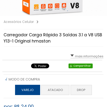
Acessòrios Celular
Carregador Carga Rápida 3 Saídas 3.1 a V8 USB
Y13-1 Original hmaston
mais informações
Compartilhar
√
MODO DE COMPRA
VAREJO
ATACADO
DROP
por: R$
24,00