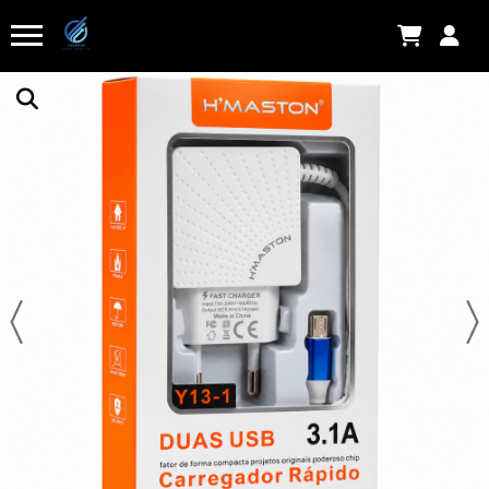
DANIEL S.
acabou de comprar!
Saboneteira de Parede em Aço Inoxidável
Há algumas horas