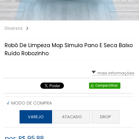
Diversos
Robô De Limpeza Mop Simula Pano E Seca Baixo
Ruído Robozinho
mais informações
Compartilhar
√
MODO DE COMPRA
VAREJO
ATACADO
DROP
por: R$
95,88