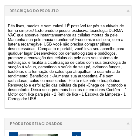
DESCRIÇÃO DO PRODUTO
Pés lisos, macios e sem calos!!! É possível ter pés saudáveis de
forma simples! Este produto possui exclusiva tecnologia DERMA
VAC que absorve instantaneamente as células mortas da pele.
Mantenha sua pele macia e uniforme! Economize dinheiro, com a
bateria recarregável USB você não precisa comprar pilhas
desnecessárias. Compacto e portátil, você leva seu aparelho para
qualquer lugar Desenvolvido por dermatologistas e podólogos,
promove a renovação das células da pele com seu sistema de
esfoliação, e facilita a cicatrização de calos com sua tecnologia de
sucção á vácuo, garantindo a saúde do seu pé, evitando fungos,
bactérias e a formação de calos que atrapalham a sua rotina de
rendimento! Benefícios : -Aumenta sua autoestima -Pé sem
rachaduras, calos ou ressecados -Efeito relaxante e terapêutico -
Renovação e esfoliação das células da pele -Chega de incomodo e
desconforto -Deixa seus pés mais bonitos e sem dores Contém: - 1
Motor com lixa para pés - 2 Refil de lixa - 1 Escova de Limpeza - 1
Carregador USB
PRODUTOS RELACIONADOS