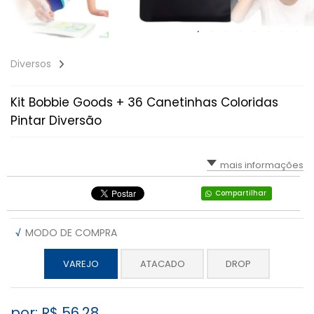
Diversos
Kit Bobbie Goods + 36 Canetinhas Coloridas
Pintar Diversão
mais informações
Compartilhar
√
MODO DE COMPRA
VAREJO
ATACADO
DROP
por: R$
56,28