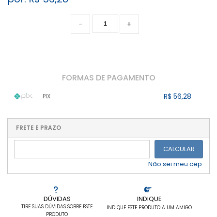
-
+
FORMAS DE PAGAMENTO
R$ 56,28
PIX
1x sem juros de R$ 56,28
.
.
.
.
.
.
.
.
.
.
FRETE E PRAZO
.
CALCULAR
Não sei meu cep
Não pre
Apresentamos o caderno Bobbie Goods de colorir, uma exce
DÚVIDAS
INDIQUE
possui uma capa grossa e resistente, ideal para suportar o u
TIRE SUAS DÚVIDAS SOBRE ESTE
INDIQUE ESTE PRODUTO A UM AMIGO
c
PRODUTO