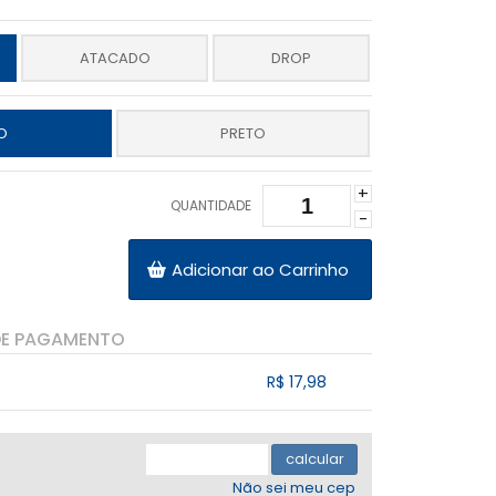
ATACADO
DROP
O
PRETO
+
QUANTIDADE
-
Adicionar ao Carrinho
DE PAGAMENTO
R$ 17,98
.
.
.
.
.
calcular
Não sei meu cep