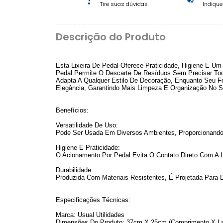
Tire suas dúvidas
Indiqu
Descrição do Produto
Esta Lixeira De Pedal Oferece Praticidade, Higiene E 
Pedal Permite O Descarte De Resíduos Sem Precisar Toca
Adapta A Qualquer Estilo De Decoração, Enquanto Seu Fo
Elegância, Garantindo Mais Limpeza E Organização No S
Benefícios:
Versatilidade De Uso:
Pode Ser Usada Em Diversos Ambientes, Proporcionando
Higiene E Praticidade:
O Acionamento Por Pedal Evita O Contato Direto Com A 
Durabilidade:
Produzida Com Materiais Resistentes, É Projetada Para 
Especificações Técnicas:
Marca: Usual Utilidades
Dimensões Do Produto: 37cm X 25cm (Comprimento X La