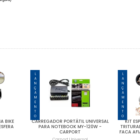
LANÇAMENTO
LANÇAMENTO
A BIKE
CARREGADOR PORTÁTIL UNIVERSAL
KIT E
ESFERA
PARA NOTEBOOK MY-120W -
TRITURA
CARPORT
FACA AF
Carport
Universal