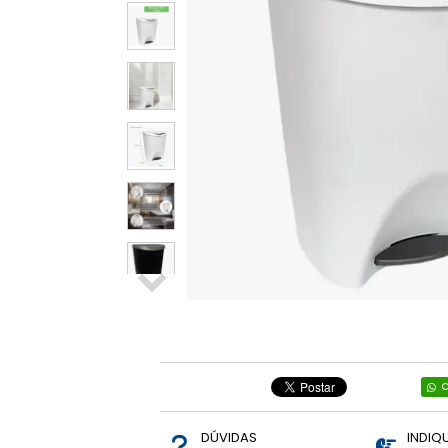
Relógios e
Smartwatch
Diversos
Ring Light
Informática
Brinquedos
Mãe e Bebê,
Brinquedos.
Vestuários
C
DÚVIDAS
INDIQ