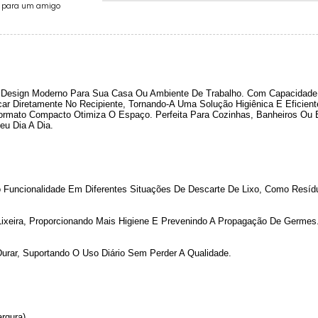
e para um amigo
Um Design Moderno Para Sua Casa Ou Ambiente De Trabalho. Com Capacidade
r Diretamente No Recipiente, Tornando-A Uma Solução Higiênica E Eficiente
rmato Compacto Otimiza O Espaço. Perfeita Para Cozinhas, Banheiros Ou Es
eu Dia A Dia.
 Funcionalidade Em Diferentes Situações De Descarte De Lixo, Como Resíd
Lixeira, Proporcionando Mais Higiene E Prevenindo A Propagação De Germes
Durar, Suportando O Uso Diário Sem Perder A Qualidade.
rgura)