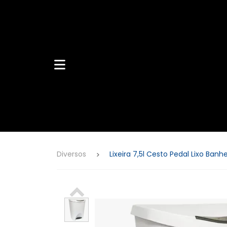
Caixas de
Som
Fone de
Ouvido
Diversos
Lixeira 7,5l Cesto Pedal Lixo Banhe
Acessòrios
Celular
TV Box
Barbearia