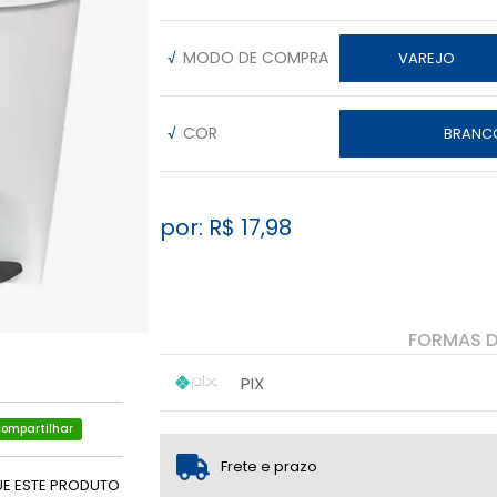
√
MODO DE COMPRA
VAREJO
√
COR
BRANC
por: R$
17,98
FORMAS 
PIX
1x sem juros de R$ 17,98
.
.
ompartilhar
.
.
.
.
Frete e prazo
UE ESTE PRODUTO