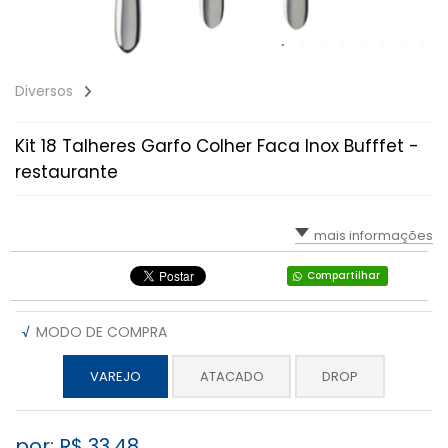
Diversos
Kit 18 Talheres Garfo Colher Faca Inox Bufffet -
restaurante
mais informações
Compartilhar
√
MODO DE COMPRA
VAREJO
ATACADO
DROP
por: R$
33,48