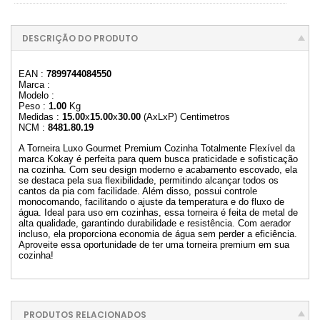
DESCRIÇÃO DO PRODUTO
EAN :
7899744084550
Marca :
Modelo :
Peso :
1.00
Kg
Medidas :
15.00
x
15.00
x
30.00
(AxLxP) Centimetros
NCM :
8481.80.19
A Torneira Luxo Gourmet Premium Cozinha Totalmente Flexível da
marca Kokay é perfeita para quem busca praticidade e sofisticação
na cozinha. Com seu design moderno e acabamento escovado, ela
se destaca pela sua flexibilidade, permitindo alcançar todos os
cantos da pia com facilidade. Além disso, possui controle
monocomando, facilitando o ajuste da temperatura e do fluxo de
água. Ideal para uso em cozinhas, essa torneira é feita de metal de
alta qualidade, garantindo durabilidade e resistência. Com aerador
incluso, ela proporciona economia de água sem perder a eficiência.
Aproveite essa oportunidade de ter uma torneira premium em sua
cozinha!
PRODUTOS RELACIONADOS