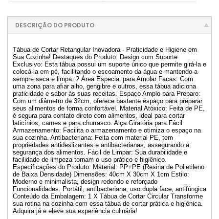
DESCRIÇÃO DO PRODUTO
Tábua de Cortar Retangular Inovadora - Praticidade e Higiene em
Sua Cozinha! Destaques do Produto: Design com Suporte
Exclusivo: Esta tábua possui um suporte único que permite girá-la e
colocá-la em pé, facilitando o escoamento da água e mantendo-a
sempre seca e limpa. ? Área Especial para Amolar Facas: Com
uma zona para afiar alho, gengibre e outros, essa tábua adiciona
praticidade e sabor às suas receitas. Espaço Amplo para Preparo:
Com um diâmetro de 32cm, oferece bastante espaço para preparar
seus alimentos de forma confortável. Material Atóxico: Feita de PE,
é segura para contato direto com alimentos, ideal para cortar
laticínios, carnes e para churrasco. Alça Giratória para Fácil
Armazenamento: Facilita o armazenamento e otimiza o espaço na
sua cozinha. Antibacteriana: Feita com material PE, tem
propriedades antideslizantes e antibacterianas, assegurando a
segurança dos alimentos. Fácil de Limpar: Sua durabilidade e
facilidade de limpeza tornam o uso prático e higiênico.
Especificações do Produto: Material: PP+PE (Resina de Polietileno
de Baixa Densidade) Dimensões: 40cm X 30cm X 1cm Estilo:
Moderno e minimalista, design redondo e reforçado
Funcionalidades: Portátil, antibacteriana, uso dupla face, antifúngica
Conteúdo da Embalagem: 1 X Tábua de Cortar Circular Transforme
sua rotina na cozinha com essa tábua de cortar prática e higiênica.
Adquira já e eleve sua experiência culinária!