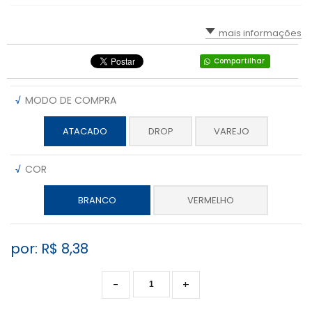
mais informações
Compartilhar
√
MODO DE COMPRA
ATACADO
DROP
VAREJO
√
COR
BRANCO
VERMELHO
por: R$
8,38
-
+