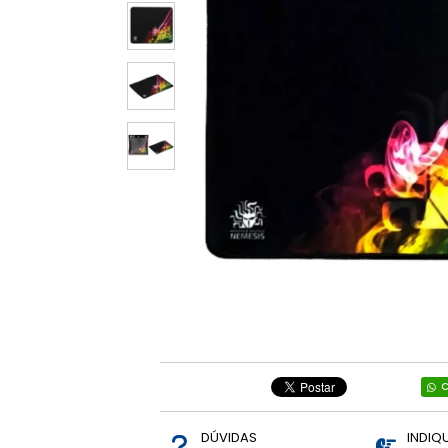
Relógios e
Smartwatch
Diversos
Ring Light
Informática
Brinquedos
Mãe e Bebê,
Brinquedos.
Vestuários
C
DÚVIDAS
INDIQ