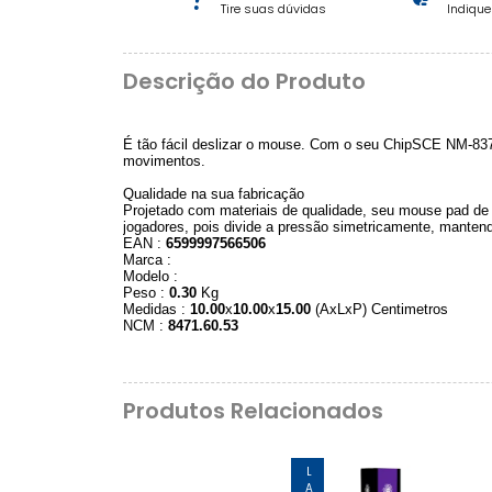
Tire suas dúvidas
Indiqu
Descrição do Produto
É tão fácil deslizar o mouse. Com o seu ChipSCE NM-837 
movimentos.
Qualidade na sua fabricação
Projetado com materiais de qualidade, seu mouse pad de 
jogadores, pois divide a pressão simetricamente, manten
EAN :
6599997566506
Marca :
Modelo :
Peso :
0.30
Kg
Medidas :
10.00
x
10.00
x
15.00
(AxLxP) Centimetros
NCM :
8471.60.53
Produtos Relacionados