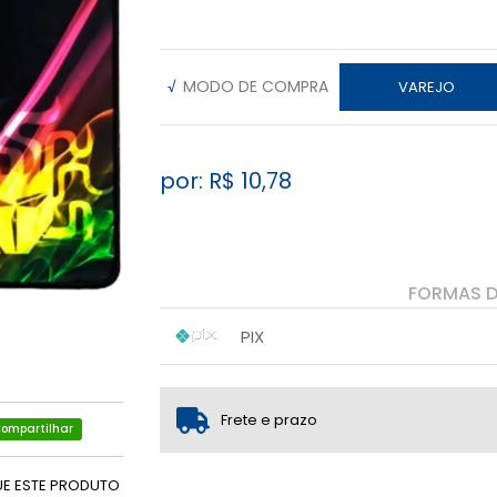
√
MODO DE COMPRA
VAREJO
por: R$
10,78
FORMAS 
PIX
1x sem juros de R$ 10,78
.
.
.
.
.
.
Frete e prazo
ompartilhar
UE ESTE PRODUTO