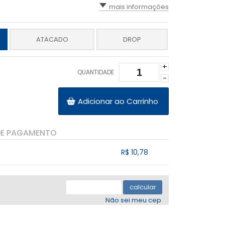
mais informações
ATACADO
DROP
+
QUANTIDADE
-
Adicionar ao Carrinho
DE PAGAMENTO
R$ 10,78
.
.
.
.
.
calcular
Não sei meu cep