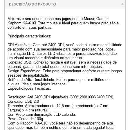
DESCRIÇÃO DO PRODUTO
Maximize seu desempenho nos jogos com o Mouse Gamer
Kapbom KA-616! Este mouse é ideal para quem busca precisão e
conforto em suas partidas.
Principais características:
DPI Ajustável: Com até 2400 DPI, você pode ajustar a sensibilidade
de acordo com sua necessidade para maior precisão nos jogos.
Iluminação LED: Luzes LED vibrantes e personalizáveis que dão
um visual moderno e dinâmico ao seu setup.
Conexão USB: Conexão rápida e estável, sem a necessidade de
baterias, garantindo total desempenho sem interrupções.
Design Ergonômico: Feito para proporcionar conforto durante longas
sessões de jogabilidade.
Botões de Alta Durabilidade: Feitos para suportar milhões de
cliques, ideais para jogos intensos.
Especificações Técnicas:
Resolução: Até 2400 DPI ajustáveis (800/1200/1600/2400 DPI).
Conexão: USB 2.0
Tamanho: Aproximadamente 12,5 cm (comprimento) x 7 cm
(largura) x 4 cm (altura).
Cor: Preto com iluminação LED colorida.
Peso: Cerca de 100g.
Com o Kapbom KA-616, você terá não só desempenho de alta
qualidade, mas também estilo e conforto em cada jogada! Ideal