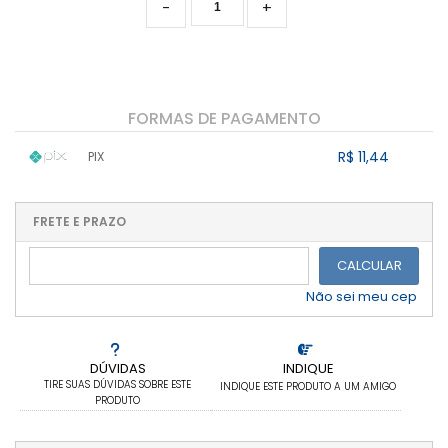
-
+
FORMAS DE PAGAMENTO
R$ 11,44
PIX
1x sem juros de R$ 11,44
.
.
.
.
.
.
.
.
.
.
FRETE E PRAZO
.
CALCULAR
Não sei meu cep
DÚVIDAS
INDIQUE
TIRE SUAS DÚVIDAS SOBRE ESTE
INDIQUE ESTE PRODUTO A UM AMIGO
PRODUTO