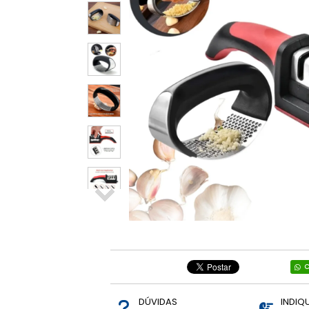
Relógios e
Smartwatch
Diversos
Ring Light
Informática
Brinquedos
Mãe e Bebê,
Brinquedos.
Vestuários
C
DÚVIDAS
INDIQ