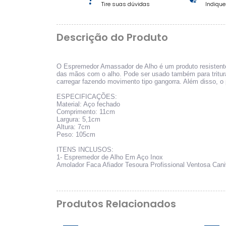
Tire suas dúvidas
Indiqu
Descrição do Produto
O Espremedor Amassador de Alho é um produto resistente e
das mãos com o alho. Pode ser usado também para triturar
carregar fazendo movimento tipo gangorra. Além disso, o 
ESPECIFICAÇÕES:
Material: Aço fechado
Comprimento: 11cm
Largura: 5,1cm
Altura: 7cm
Peso: 105cm
ITENS INCLUSOS:
1- Espremedor de Alho Em Aço Inox
Amolador Faca Afiador Tesoura Profissional Ventosa Can
Produtos Relacionados