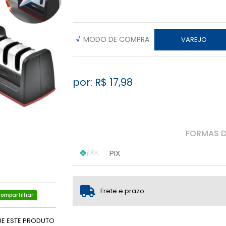
√
MODO DE COMPRA
VAREJO
por: R$
17,98
FORMAS 
PIX
1x sem juros de R$ 17,98
.
.
.
.
.
.
Frete e prazo
ompartilhar
UE ESTE PRODUTO