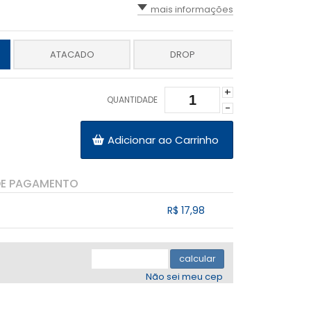
mais informações
ATACADO
DROP
+
QUANTIDADE
-
Adicionar ao Carrinho
DE PAGAMENTO
R$ 17,98
.
.
.
.
.
calcular
Não sei meu cep