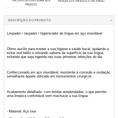
TIRE SUAS DÚVIDAS SOBRE ESTE
INDIQUE ESTE PRODUTO A UM AMIGO
PRODUTO
DESCRIÇÃO DO PRODUTO
Limpador / raspador / higienizador de língua em aço inoxidável
Ótimo auxílio para manter a sua higiene e saúde bucal, ajudando a
evitar mal hálito e retirando saburra da superfície da sua língua,
evitando que seja ingerida nas suas primeiras refeições do dia.
Confeccionado em aço inoxidável, resistente à corrosão e oxidação,
semelhante àquele utilizado em instrumentos cirurgicos.
Acabamento detalhado, com bordas arredondadas, o que permite
uma limpeza confortável sem machucar a sua língua.
- Material: Aço inox