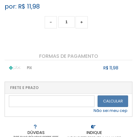
por: R$
11,98
-
+
FORMAS DE PAGAMENTO
R$ 11,98
PIX
1x sem juros de R$ 11,98
.
.
.
.
.
.
.
.
.
.
FRETE E PRAZO
.
CALCULAR
Não sei meu cep
DÚVIDAS
INDIQUE