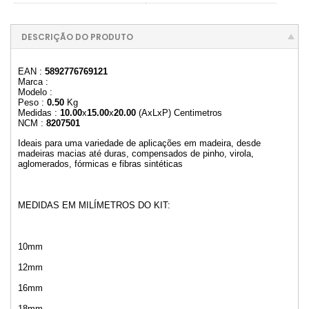
DESCRIÇÃO DO PRODUTO
EAN :
5892776769121
Marca :
Modelo :
Peso :
0.50
Kg
Medidas :
10.00
x
15.00
x
20.00
(AxLxP) Centimetros
NCM :
8207501
Ideais para uma variedade de aplicações em madeira, desde
madeiras macias até duras, compensados de pinho, virola,
aglomerados, fórmicas e fibras sintéticas
MEDIDAS EM MILÍMETROS DO KIT:
10mm
12mm
16mm
18mm