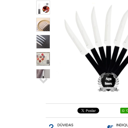
Relógios e
Smartwatch
Diversos
Ring Light
Informática
Brinquedos
Mãe e Bebê,
Brinquedos.
Vestuários
C
DÚVIDAS
INDIQ