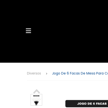
Caixas de
Som
Fone de
Ouvido
Diversos
Jogo De 6 Facas De Mesa Para C
Acessòrios
Celular
TV Box
Barbearia