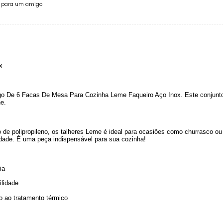
e para um amigo
x
ogo De 6 Facas De Mesa Para Cozinha Leme Faqueiro Aço Inox. Este conjunto
e.
de polipropileno, os talheres Leme é ideal para ocasiões como churrasco ou
idade. É uma peça indispensável para sua cozinha!
ia
ilidade
do ao tratamento térmico