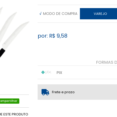
√
MODO DE COMPRA
VAREJO
por: R$
9,58
FORMAS 
PIX
1x sem juros de R$ 9,58
.
.
.
.
.
.
Frete e prazo
ompartilhar
UE ESTE PRODUTO