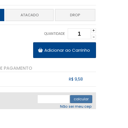
ATACADO
DROP
+
QUANTIDADE
-
Adicionar ao Carrinho
DE PAGAMENTO
R$ 9,58
.
.
.
.
.
calcular
Não sei meu cep