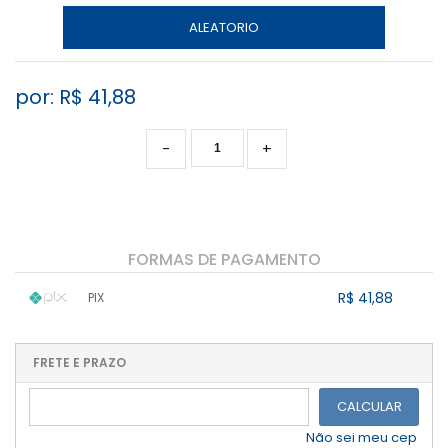
ALEATORIO
por: R$
41,88
-
+
FORMAS DE PAGAMENTO
R$ 41,88
PIX
1x sem juros de R$ 41,88
.
.
.
.
.
.
.
.
.
.
FRETE E PRAZO
.
CALCULAR
Não sei meu cep