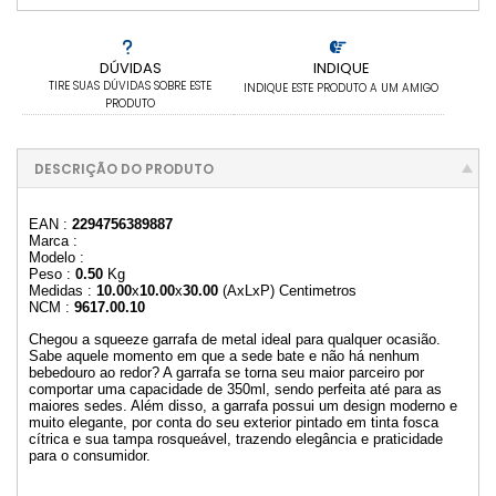
DÚVIDAS
INDIQUE
TIRE SUAS DÚVIDAS SOBRE ESTE
INDIQUE ESTE PRODUTO A UM AMIGO
PRODUTO
DESCRIÇÃO DO PRODUTO
EAN :
2294756389887
Marca :
Modelo :
Peso :
0.50
Kg
Medidas :
10.00
x
10.00
x
30.00
(AxLxP) Centimetros
NCM :
9617.00.10
Chegou a squeeze garrafa de metal ideal para qualquer ocasião.
Sabe aquele momento em que a sede bate e não há nenhum
bebedouro ao redor? A garrafa se torna seu maior parceiro por
comportar uma capacidade de 350ml, sendo perfeita até para as
maiores sedes. Além disso, a garrafa possui um design moderno e
muito elegante, por conta do seu exterior pintado em tinta fosca
cítrica e sua tampa rosqueável, trazendo elegância e praticidade
para o consumidor.