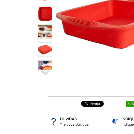
Relógios e
Smartwatch
Diversos
Ring Light
Informática
Brinquedos
Mãe e Bebê,
Brinquedos.
Vestuários
C
DÚVIDAS
INDIQ
Tire suas dúvidas
Indiqu