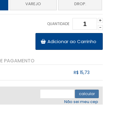
VAREJO
DROP.
+
QUANTIDADE
-
Adicionar ao Carrinho
DE PAGAMENTO
R$ 15,73
.
.
.
.
.
calcular
Não sei meu cep