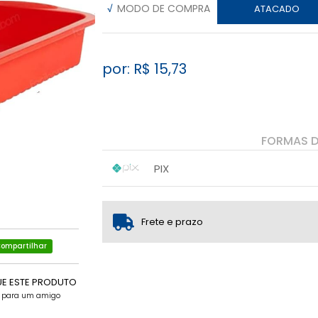
√
MODO DE COMPRA
ATACADO
por: R$
15,73
FORMAS 
PIX
1x sem juros de R$ 15,73
.
.
.
.
.
.
Frete e prazo
ompartilhar
UE ESTE PRODUTO
e para um amigo