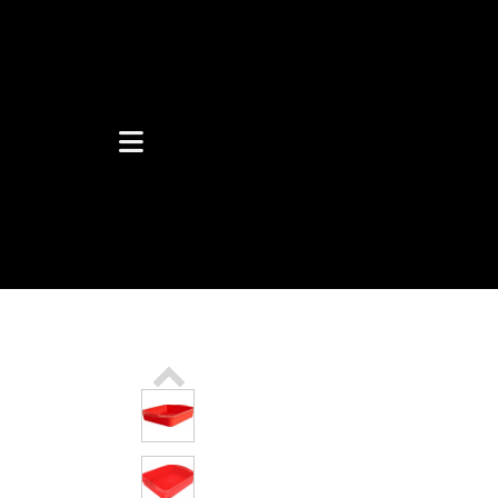
Caixas de
Som
Fone de
Ouvido
Acessòrios
Celular
TV Box
Barbearia