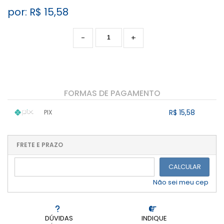
por: R$
15,58
-
+
FORMAS DE PAGAMENTO
R$ 15,58
PIX
1x sem juros de R$ 15,58
.
.
.
.
.
.
.
.
.
.
FRETE E PRAZO
.
CALCULAR
Não sei meu cep
DÚVIDAS
INDIQUE