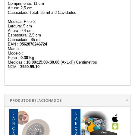
Comprimento: 11 cm
Altura: 2,5 cm
Capacidade Total: 85 ml x 3 Cavidades
Medidas Picolé:
Largura: 5 cm
Altura: 9,4 cm
Espessura: 2,5 cm
Capacidade: 85 ml.
EAN :
9562870246724
Marca :
Modelo :
Peso :
0.30
Kg
Medidas :
10.00
x
15.00
x
30.00
(AxLxP) Centimetros
NCM :
3920.99.10
PRODUTOS RELACIONADOS