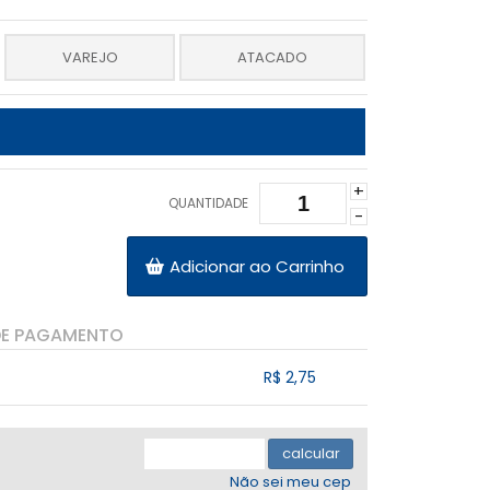
VAREJO
ATACADO
+
QUANTIDADE
-
Adicionar ao Carrinho
DE PAGAMENTO
R$ 2,75
.
.
.
.
.
calcular
Não sei meu cep