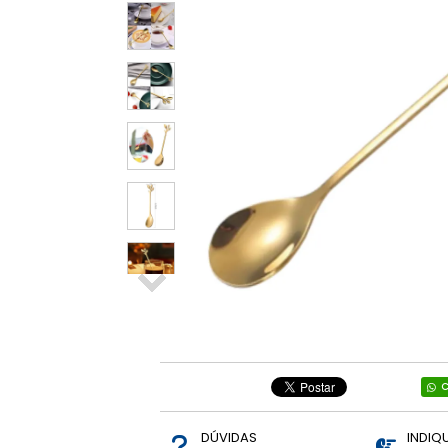
Relógios e
Smartwatch
Diversos
Ring Light
Informática
Brinquedos
Mãe e Bebê,
Brinquedos.
Vestuários
C
DÚVIDAS
INDIQ