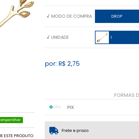
√
MODO DE COMPRA
DROP
√
UNIDADE
1
por: R$
2,75
FORMAS 
PIX
1x sem juros de R$ 2,75
.
.
ompartilhar
.
.
.
.
Frete e prazo
UE ESTE PRODUTO