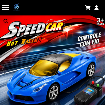
DANIEL S.
acabou de comprar!
Saboneteira de Parede em Aço Inoxidável
Há algumas horas