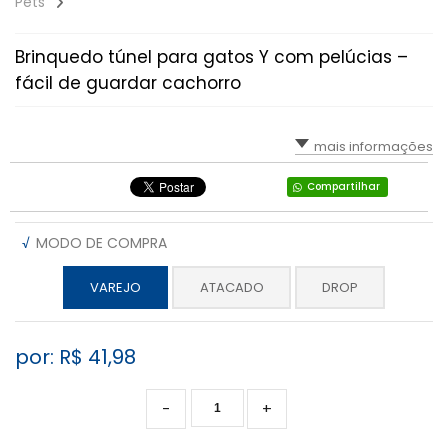
Pets
Brinquedo túnel para gatos Y com pelúcias –
fácil de guardar cachorro
mais informações
Compartilhar
√
MODO DE COMPRA
VAREJO
ATACADO
DROP
por: R$
41,98
-
+