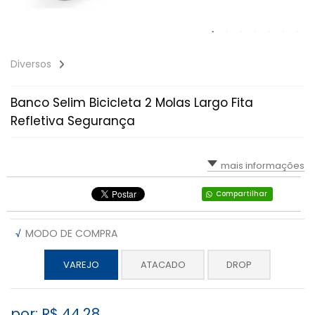
Diversos
Banco Selim Bicicleta 2 Molas Largo Fita
Refletiva Segurança
mais informações
Compartilhar
√
MODO DE COMPRA
VAREJO
ATACADO
DROP
por: R$
44,28